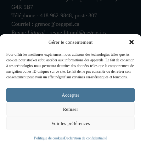
G4R 5B7
Téléphone : 418 962-9848, poste 307
Courriel :
grenoc@cegepsi.ca
Revue
Littoral
:
revue.littoral@cegepsi.ca
Gérer le consentement
Pour offrir les meilleures expériences, nous utilisons des technologies telles que les
cookies pour stocker et/ou accéder aux informations des appareils. Le fait de consentir
à ces technologies nous permettra de traiter des données telles que le comportement de
navigation ou les ID uniques sur ce site. Le fait de ne pas consentir ou de retirer son
consentement peut avoir un effet négatif sur certaines caractéristiques et fonctions.
Accepter
Refuser
Conditions générales
|
Déclaration de confidentialité
|
Voir les préférences
Politique de cookies
Politique de cookies
Déclaration de confidentialité